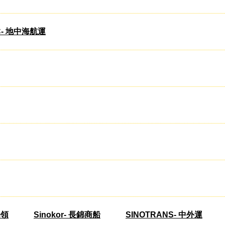
C- 地中海航運
海領
Sinokor- 長錦商船
SINOTRANS- 中外運