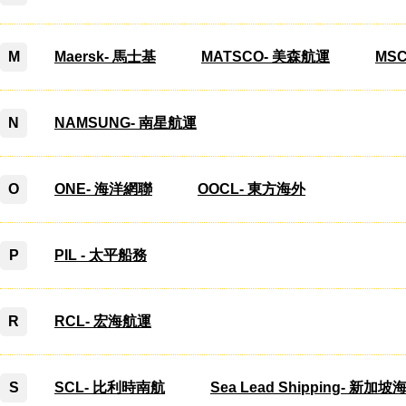
M
Maersk- 馬士基
MATSCO- 美森航運
MS
N
NAMSUNG- 南星航運
O
ONE- 海洋網聯
OOCL- 東方海外
P
PIL - 太平船務
R
RCL- 宏海航運
S
SCL- 比利時南航
Sea Lead Shipping- 新加坡