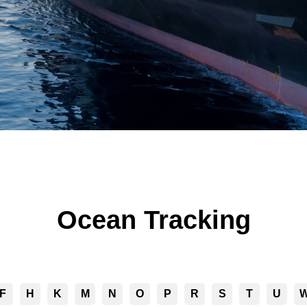
Ocean Tracking
F
H
K
M
N
O
P
R
S
T
U