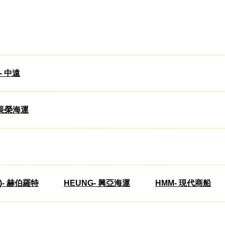
- 中遠
)- 長榮海運
PL)- 赫伯羅特
HEUNG- 興亞海運
HMM- 現代商船