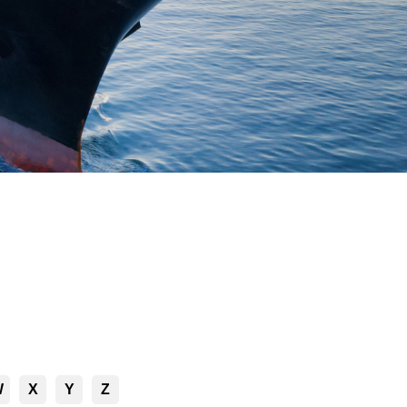
W
X
Y
Z