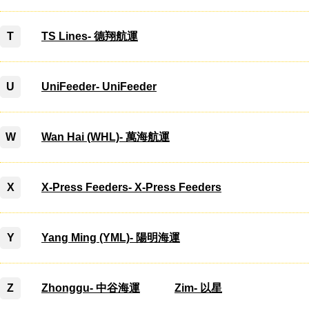
T
TS Lines- 德翔航運
U
UniFeeder- UniFeeder
W
Wan Hai (WHL)- 萬海航運
X
X-Press Feeders- X-Press Feeders
Y
Yang Ming (YML)- 陽明海運
Z
Zhonggu- 中谷海運
Zim- 以星