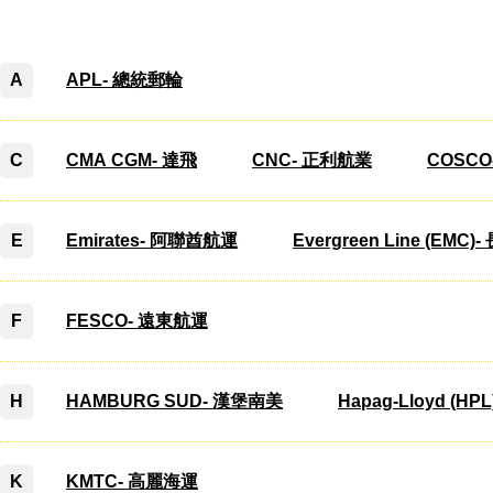
A
APL- 總統郵輪
C
CMA CGM- 達飛
CNC- 正利航業
COSCO
E
Emirates- 阿聯酋航運
Evergreen Line (EMC
F
FESCO- 遠東航運
H
HAMBURG SUD- 漢堡南美
Hapag-Lloyd (H
K
KMTC- 高麗海運