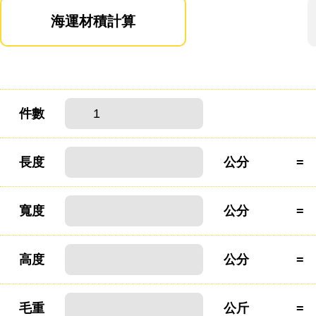
海運材積計算
件數
長度
公分
=
寬度
公分
=
高度
公分
=
毛重
公斤
=